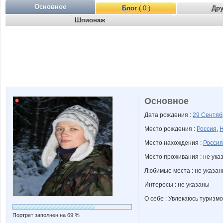
Основное
Блог
( 0 )
Др
Шпионаж
Основное
Дата рождения :
29 Сентя
Место рождения :
Россия
,
Н
Место нахождения :
Россия
Место проживания : не ука
Любимые места : не указа
Интересы : не указаны
О себе : Увлекаюсь туризм
Портрет заполнен на 69 %