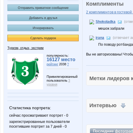
Комплименты
Отправить приватное сообщение
2 комплиментов в гостевой 
Добавить в друзья
Shokoladka
(отв
Игнорировать
мешок забрали
irana
(отвечает 
Сделать подарок
По поводу ротбанда
Туризм, отдых, экстрим
Вы не авторизованы! Чтоб
популярность:
16127 место
рейтинг
2038
?
Привилегированный
Метки лидеров
пользователь
3
уровня
Интервью
Статистика портрета:
сейчас просматривают портрет - 0
зарегистрированные пользователи
посетившие портрет за 7 дней - 0
Последние
фотогра